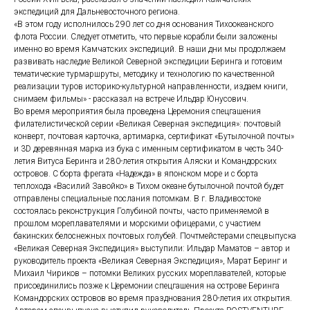
экспедиций для Дальневосточного региона.
«В этом году исполнилось 290 лет со дня основания Тихоокеанского
флота России. Следует отметить, что первые корабли были заложены
именно во время Камчатских экспедиций. В наши дни мы продолжаем
развивать наследие Великой Северной экспедиции Беринга и готовим
тематические турмаршруты, методику и технологию по качественной
реализации туров историко-культурной направленности, издаем книги,
снимаем фильмы» - рассказал на встрече Ильдар Юнусович.
Во время мероприятия была проведена Церемония спецгашения
филателистической серии «Великая Северная экспедиция»: почтовый
конверт, почтовая карточка, артимарка, сертификат «Бутылочной почты»
и 3D деревянная марка из бука с именным сертификатом в честь 340-
летия Витуса Беринга и 280-летия открытия Аляски и Командорских
островов. С борта фрегата «Надежда» в японском море и с борта
теплохода «Василий Завойко» в Тихом океане бутылочной почтой будет
отправлены специальные послания потомкам. В г. Владивостоке
состоялась реконструкция Голубиной почты, часто применяемой в
прошлом мореплавателями и морскими офицерами, с участием
бакинских белоснежных почтовых голубей. Почтмейстерами спецвыпуска
«Великая Северная Экспедиция» выступили: Ильдар Маматов – автор и
руководитель проекта «Великая Северная Экспедиция», Марат Беринг и
Михаил Чириков – потомки Великих русских мореплавателей, которые
присоединились позже к Церемонии спецгашения на острове Беринга
Командорских островов во время празднования 280-летия их открытия.