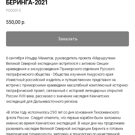
БЕРИНГА-2021
PS00010
550,00
р.
Заказать
6 сентября Ильдар Маматов, руководитель проекта «Маршрутами
Великой Северной экспедиции» встретился с активом Секции
краеведения и экскурсоведения Приморского отделения Русского
географического общества - Общества изучения Амурского края.
Известный российский издатель и путешественник представил на
встрече с приморскими краеведами масштабный комплексный историко-
географический проект, связанный с историей легендарных открытий
России XVIII века, рассказал о значении наследия Камчатских
экспедиций для Дальневосточного региона.
«В этом году исполнилось 290 лет со дня основания Тихоокеанского
флота России. Следует отметить, что первые корабли были заложены
именно во время Камчатских экспедиций. В наши дни мы продолжаем
развивать наследие Великой Северной экспедиции Беринга и готовим
тематические турмаршруты, методику и технологию по качественной