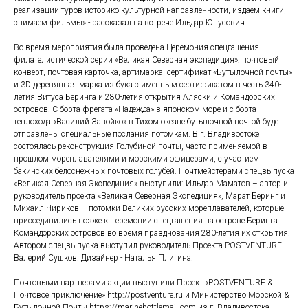
реализации туров историко-культурной направленности, издаем книги,
снимаем фильмы» - рассказал на встрече Ильдар Юнусович.
Во время мероприятия была проведена Церемония спецгашения
филателистической серии «Великая Северная экспедиция»: почтовый
конверт, почтовая карточка, артимарка, сертификат «Бутылочной почты»
и 3D деревянная марка из бука с именным сертификатом в честь 340-
летия Витуса Беринга и 280-летия открытия Аляски и Командорских
островов. С борта фрегата «Надежда» в японском море и с борта
теплохода «Василий Завойко» в Тихом океане бутылочной почтой будет
отправлены специальные послания потомкам. В г. Владивостоке
состоялась реконструкция Голубиной почты, часто применяемой в
прошлом мореплавателями и морскими офицерами, с участием
бакинских белоснежных почтовых голубей. Почтмейстерами спецвыпуска
«Великая Северная Экспедиция» выступили: Ильдар Маматов – автор и
руководитель проекта «Великая Северная Экспедиция», Марат Беринг и
Михаил Чириков – потомки Великих русских мореплавателей, которые
присоединились позже к Церемонии спецгашения на острове Беринга
Командорских островов во время празднования 280-летия их открытия.
Автором спецвыпуска выступил руководитель Проекта POSTVENTURE
Валерий Сушков. Дизайнер - Наталья Плигина.
Почтовыми партнерами акции выступили Проект «POSTVENTURE &
Почтовое приключение» http://postventure.ru и Министерство Морской &
Бутылочной Почты https://marinebottlemail.com из г. Владивостока.