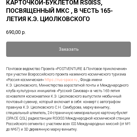
КАРТОЧКОЙ-БУКЛЕТОМ RS0ISS,
ПОСВЯЩЕННЫЙ МКС , В ЧЕСТЬ 165-
ЛЕТИЯ К.Э. ЦИОЛКОВСКОГО
690,00
р.
Заказать
Почтовое ведомство Проекта «POSTVENTURE & Почтовое приключение»
при участии Всероссийского проекта наземного космического туризма
«Россия космическая»
https://rus-space.ru
, Фонда имени
К.Э. Циолковского, Министерства аэростатной почты и Международного
клуба культурных инициатив «Русский Самовар» в честь 165-летия
основателя космонавтики К.Э. Циолковского выпустили необычный
почтовый сувенир, который включает в себя: конверт c автографом
правнука К.Э. Циолковского С.Н. Самбурова, марку-виньетку,
специальный штемпель, 24-страничную мемориальную карточку-буклет
(SPACE QSL) радиостанции RS0ISS Международной космической станции
Российского сегмента с участием всех ISS Международных миссий (от №1
до №67) и 3D деревянную марку-виньетку.