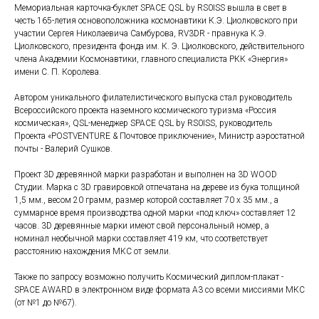
Мемориальная карточка-буклет SPACE QSL by RS0ISS вышла в свет в
честь 165-летия основоположника космонавтики К.Э. Циолковского при
участии Сергея Николаевича Самбурова, RV3DR - правнука К.Э.
Циолковского, президента фонда им. К. Э. Циолковского, действительного
члена Академии Космонавтики, главного специалиста РКК «Энергия»
имени С. П. Королева.
Автором уникального филателистического выпуска стал руководитель
Всероссийского проекта наземного космического туризма «Россия
космическая», QSL-менеджер SPACE QSL by RS0ISS, руководитель
Проекта «POSTVENTURE & Почтовое приключение», Министр аэростатной
почты - Валерий Сушков.
Проект 3D деревянной марки разработан и выполнен на 3D WOOD
Студии. Марка с 3D гравировкой отпечатана на дереве из бука толщиной
1,5 мм., весом 20 грамм, размер которой составляет 70 x 35 мм., а
суммарное время производства одной марки «под ключ» составляет 12
часов. 3D деревянные марки имеют свой персональный номер, а
номинал необычной марки составляет 419 км, что соответствует
расстоянию нахождения МКС от земли.
Также по запросу возможно получить Космический диплом-плакат -
SPACE AWARD в электронном виде формата А3 со всеми миссиями МКС
(от №1 до №67).