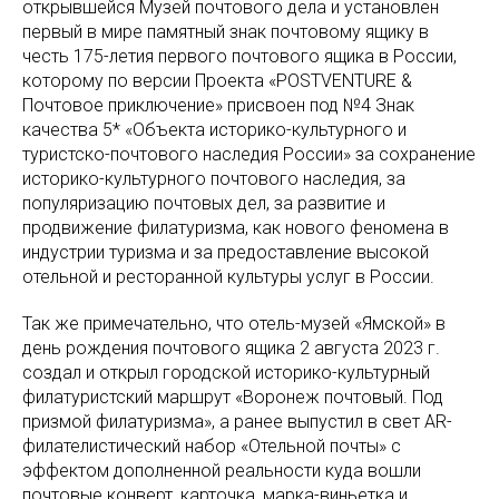
открывшейся Музей почтового дела и установлен
первый в мире памятный знак почтовому ящику в
честь 175-летия первого почтового ящика в России,
которому по версии Проекта «POSTVENTURE &
Почтовое приключение» присвоен под №4 Знак
качества 5* «Объекта историко-культурного и
туристско-почтового наследия России» за сохранение
историко-культурного почтового наследия, за
популяризацию почтовых дел, за развитие и
продвижение филатуризма, как нового феномена в
индустрии туризма и за предоставление высокой
отельной и ресторанной культуры услуг в России.
Так же примечательно, что отель-музей «Ямской» в
день рождения почтового ящика 2 августа 2023 г.
создал и открыл городской историко-культурный
филатуристский маршрут «Воронеж почтовый. Под
призмой филатуризма», а ранее выпустил в свет AR-
филателистический набор «Отельной почты» с
эффектом дополненной реальности куда вошли
почтовые конверт, карточка, марка-виньетка и