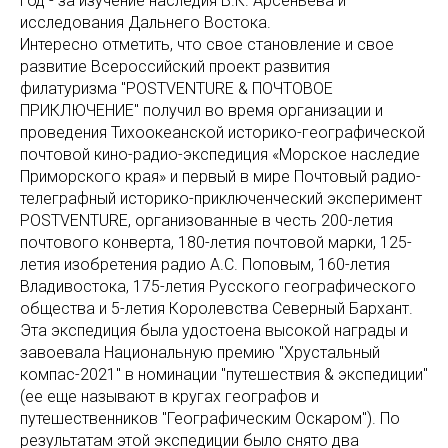
год - за изучение наследия В.К. Арсеньева и
исследования Дальнего Востока.
Интересно отметить, что свое становление и свое
развитие Всероссийский проект развития
филатуризма "POSTVENTURE & ПОЧТОВОЕ
ПРИКЛЮЧЕНИЕ" получил во время организации и
проведения Тихоокеанской историко-географической
почтовой кино-радио-экспедиция «Морское наследие
Приморского края» и первый в мире Почтовый радио-
телеграфный историко-приключенческий эксперимент
POSTVENTURE, организованные в честь 200-летия
почтового конверта, 180-летия почтовой марки, 125-
летия изобретения радио А.С. Поповым, 160-летия
Владивостока, 175-летия Русского географического
общества и 5-летия Королевства Северный Бархант.
Эта экспедиция была удостоена высокой награды и
завоевала Национальную премию "Хрустальный
компас-2021" в номинации "путешествия & экспедиции"
(ее еще называют в кругах географов и
путешественников "Географическим Оскаром"). По
результатам этой экспедиции было снято два